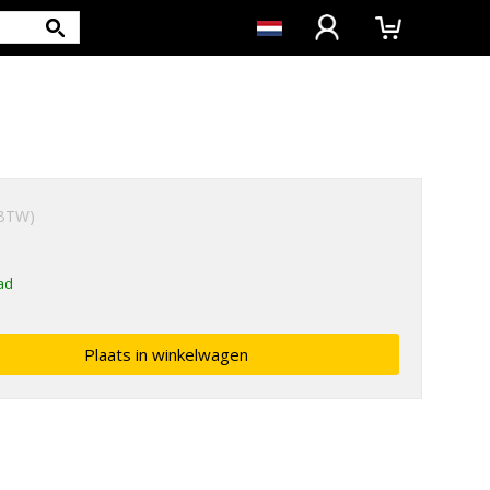
. BTW)
ad