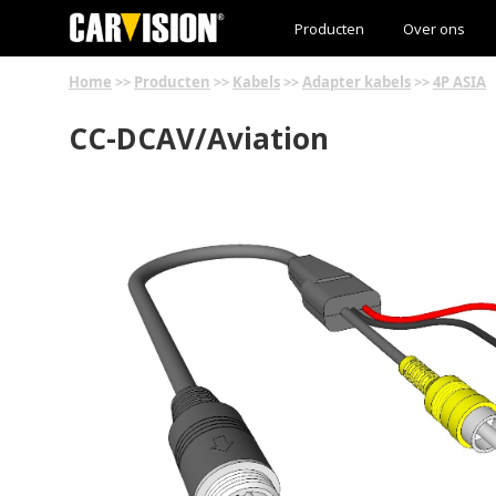
Producten
Over ons
Home
>>
Producten
>>
Kabels
>>
Adapter kabels
>>
4P ASIA
CC-DCAV/Aviation