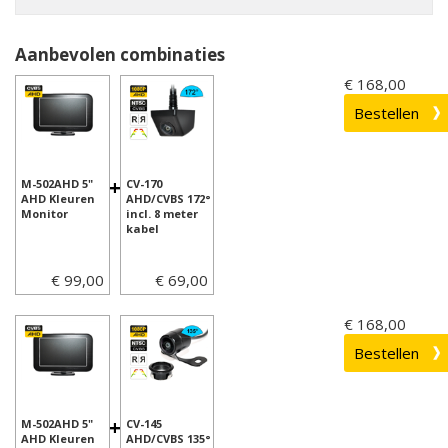
Aanbevolen combinaties
€ 168,00
+
M-502AHD 5"
CV-170
AHD Kleuren
AHD/CVBS 172°
Monitor
incl. 8 meter
kabel
€ 99,00
€ 69,00
€ 168,00
+
M-502AHD 5"
CV-145
AHD Kleuren
AHD/CVBS 135°