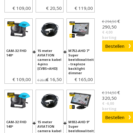
€ 109,00
€ 20,50
€ 119,00
€
€ 294,50
290,50
€ 4,00
korting
+
+
CAM-32 FHD
15 meter
M752-AHD 7"
140°
AVIATION
Super
camera kabel
beeldkwaliteit
4-pins
- traploze
[CVBS+AHD]
backlight
dimmer
€ 109,00
€ 16,50
€ 165,00
€ 20,50
€
€ 314,50
320,50
€ -6,00
korting
+
+
CAM-32 FHD
15 meter
M932-AHD 9"
140°
AVIATION
Super
camera kabel
beeldkwaliteit