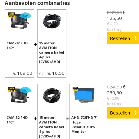
Aanbevolen combinaties
€
€ 129,50
125,50
€ 4,00
korting
+
CAM-32 FHD
15 meter
140°
AVIATION
camera kabel
4-pins
[CVBS+AHD]
€ 109,00
€ 16,50
€ 20,50
€
€ 248,50
250,50
€ -2,00
korting
+
+
CAM-32 FHD
15 meter
AHD-702FHD 7"
140°
AVIATION
Hoge
camera kabel
Resolutie IPS
4-pins
Monitor
[CVBS+AHD]