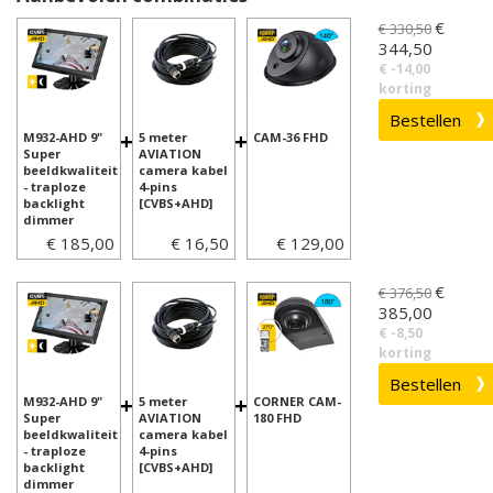
€
€ 330,50
344,50
€ -14,00
korting
+
+
M932-AHD 9"
5 meter
CAM-36 FHD
Super
AVIATION
beeldkwaliteit
camera kabel
- traploze
4-pins
backlight
[CVBS+AHD]
dimmer
€ 185,00
€ 16,50
€ 129,00
€
€ 376,50
385,00
€ -8,50
korting
+
+
M932-AHD 9"
5 meter
CORNER CAM-
Super
AVIATION
180 FHD
beeldkwaliteit
camera kabel
- traploze
4-pins
backlight
[CVBS+AHD]
dimmer