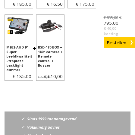
€ 185,00
€ 16,50
€ 175,00
€
€ 835,00
795,00
€ 40,00
korting
+
M932-AHD 9"
BSD-180 BOX +
Super
180° camera +
beeldkwaliteit
Remote
- traploze
control +
backlight
Buzzer
dimmer
€ 185,00
€ 610,00
€ 650,00
Sinds 1999 toonaangevend
Vakkundig advies