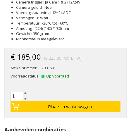
Camera trigger : Ja Cam 1 & 2 (12/24V)
Camera geluid : Nee
Voedingsspanning : 12~24V DC
Vermogen : 6 Watt
Temperatuur : -20°C tot +60°C
Afmeting : (224) (142) * (30) mm
Gewicht : 350 gram
Monitorsteun meegeleverd
€ 185,00
(€ 223,85 incl. BTW)
Artikelnummer
200160
Voorraadstatus
Op voorraad
Aanbevolen combinaties