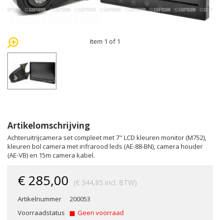
Item 1 of 1
Artikelomschrijving
Achteruitrijcamera set compleet met 7" LCD kleuren monitor (M752),
kleuren bol camera met infrarood leds (AE-88-BN), camera houder
(AE-VB) en 15m camera kabel.
€ 285,00
(€ 344,85 incl. BTW)
Artikelnummer
200053
Voorraadstatus
Geen voorraad