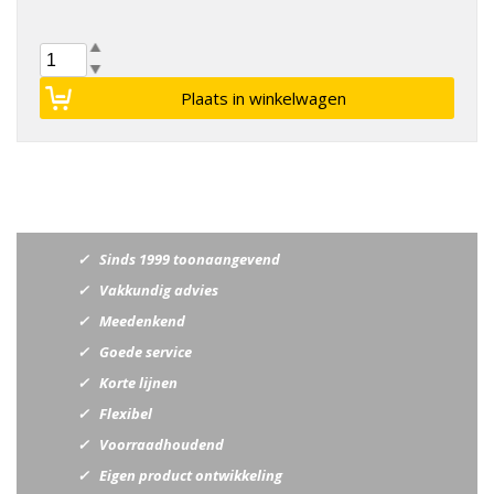
Sinds 1999 toonaangevend
Vakkundig advies
Meedenkend
Goede service
Korte lijnen
Flexibel
Voorraadhoudend
Eigen product ontwikkeling