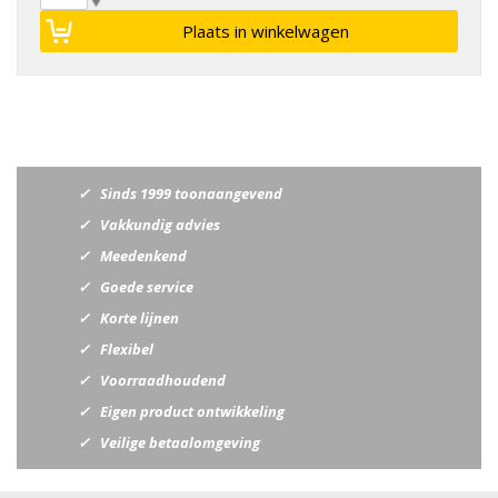
Sinds 1999 toonaangevend
Vakkundig advies
Meedenkend
Goede service
Korte lijnen
Flexibel
Voorraadhoudend
Eigen product ontwikkeling
Veilige betaalomgeving