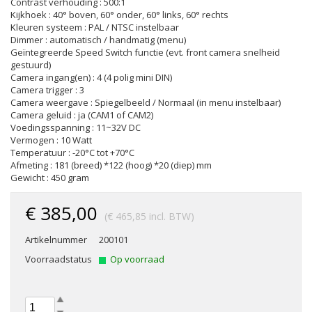
Contrast verhouding : 500:1
Kijkhoek : 40° boven, 60° onder, 60° links, 60° rechts
Kleuren systeem : PAL / NTSC instelbaar
Dimmer : automatisch / handmatig (menu)
Geïntegreerde Speed Switch functie (evt. front camera snelheid
gestuurd)
Camera ingang(en) : 4 (4 polig mini DIN)
Camera trigger : 3
Camera weergave : Spiegelbeeld / Normaal (in menu instelbaar)
Camera geluid : ja (CAM1 of CAM2)
Voedingsspanning : 11~32V DC
Vermogen : 10 Watt
Temperatuur : -20°C tot +70°C
Afmeting : 181 (breed) *122 (hoog) *20 (diep) mm
Gewicht : 450 gram
€ 385,00
(€ 465,85 incl. BTW)
Artikelnummer
200101
Voorraadstatus
Op voorraad