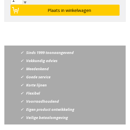
Sinds 1999 toonaangevend
Vakkundig advies
Meedenkend
Goede service
Korte lijnen
Flexibel
Voorraadhoudend
Eigen product ontwikkeling
Veilige betaalomgeving