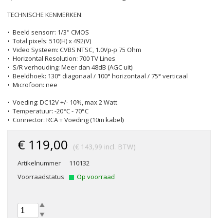
TECHNISCHE KENMERKEN:
• Beeld sensorr: 1/3" CMOS
• Total pixels: 510(H) x 492(V)
• Video Systeem: CVBS NTSC, 1.0Vp-p 75 Ohm
• Horizontal Resolution: 700 TV Lines
• S/R verhouding: Meer dan 48dB (AGC uit)
• Beeldhoek: 130° diagonaal / 100° horizontaal / 75° verticaal
• Microfoon: nee
• Voeding: DC12V +/- 10%, max 2 Watt
• Temperatuur: -20°C - 70°C
• Connector: RCA + Voeding (10m kabel)
€ 119,00
(€ 143,99 incl. BTW)
Artikelnummer
110132
Voorraadstatus
Op voorraad