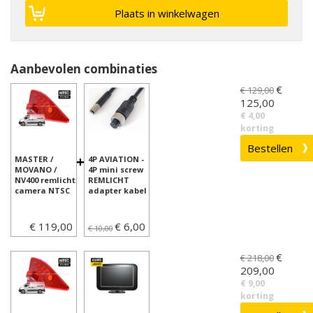
Aanbevolen combinaties
€
€ 129,00
125,00
€ 4,00
korting
+
MASTER /
4P AVIATION -
MOVANO /
4P mini screw
NV400 remlicht
REMLICHT
camera NTSC
adapter kabel
€ 119,00
€ 6,00
€ 10,00
€
€ 218,00
209,00
€ 9,00
korting