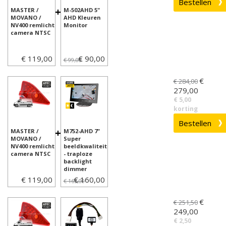
+
MASTER /
M-502AHD 5"
MOVANO /
AHD Kleuren
NV400 remlicht
Monitor
camera NTSC
€ 119,00
€ 90,00
€ 99,00
€
€ 284,00
279,00
€ 5,00
korting
+
MASTER /
M752-AHD 7"
MOVANO /
Super
NV400 remlicht
beeldkwaliteit
camera NTSC
- traploze
backlight
dimmer
€ 119,00
€ 160,00
€ 165,00
€
€ 251,50
249,00
€ 2,50