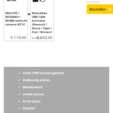
korting
+
MASTER /
MediaNav
MOVANO /
OBD CAM
NV400 remlicht
Activator
camera NTSC
(Renault /
Dacia / Opel /
Fiat / Nissan)
€ 119,00
€ 130,00
€ 132,50
Sinds 1999 toonaangevend
Vakkundig advies
Meedenkend
Goede service
Korte lijnen
Flexibel