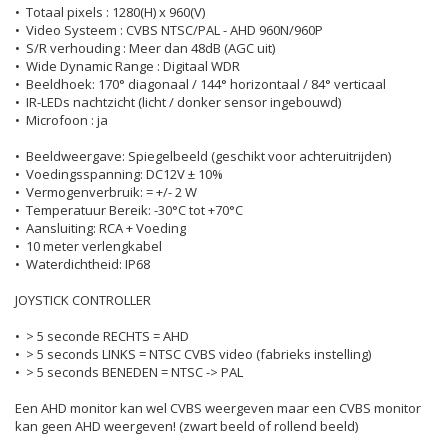
• Totaal pixels : 1280(H) x 960(V)
• Video Systeem : CVBS NTSC/PAL - AHD 960N/960P
• S/R verhouding : Meer dan 48dB (AGC uit)
• Wide Dynamic Range : Digitaal WDR
• Beeldhoek: 170° diagonaal / 144° horizontaal / 84° verticaal
• IR-LEDs nachtzicht (licht / donker sensor ingebouwd)
• Microfoon : ja
• Beeldweergave: Spiegelbeeld (geschikt voor achteruitrijden)
• Voedingsspanning: DC12V ± 10%
• Vermogenverbruik: = +/- 2 W
• Temperatuur Bereik: -30°C tot +70°C
• Aansluiting: RCA + Voeding
• 10 meter verlengkabel
• Waterdichtheid: IP68
JOYSTICK CONTROLLER
• > 5 seconde RECHTS = AHD
• > 5 seconds LINKS = NTSC CVBS video (fabrieks instelling)
• > 5 seconds BENEDEN = NTSC -> PAL
Een AHD monitor kan wel CVBS weergeven maar een CVBS monitor
kan geen AHD weergeven! (zwart beeld of rollend beeld)