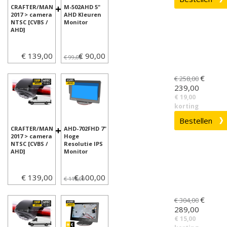
+
CRAFTER/MAN
M-502AHD 5"
2017 > camera
AHD Kleuren
NTSC [CVBS /
Monitor
AHD]
€ 139,00
€ 90,00
€ 99,00
€
€ 258,00
239,00
€ 19,00
korting
+
CRAFTER/MAN
AHD-702FHD 7"
2017 > camera
Hoge
NTSC [CVBS /
Resolutie IPS
AHD]
Monitor
€ 139,00
€ 100,00
€ 119,00
€
€ 304,00
289,00
€ 15,00