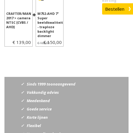
korting
+
CRAFTER/MAN
M752-AHD 7"
2017 > camera
Super
NTSC [CVBS /
beeldkwaliteit
AHD]
- traploze
backlight
dimmer
€ 139,00
€ 150,00
€ 165,00
Sinds 1999 toonaangevend
Vakkundig advies
Meedenkend
Goede service
Korte lijnen
Flexibel