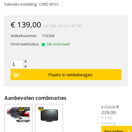
Fabrieks instelling : CVBS NTSC
€ 139,00
(€ 168,19 incl. BTW)
Artikelnummer
110104
Voorraadstatus
Op voorraad
Aanbevolen combinaties
€
€ 238,00
229,00
€ 9,00
korting